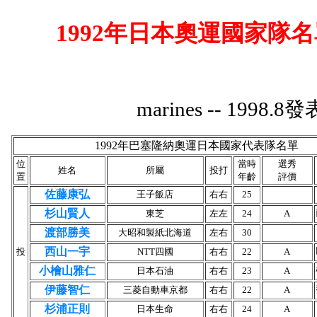
1992
年日本奧運國家隊名
marines -- 1998.8
發
1992
年巴塞隆納奧運日本國家代表隊名單
位
當時
選秀
姓名
所屬
投打
置
年齡
評價
佐藤康弘
王子飯店
右右
25
杉山賢人
東芝
左左
24
A
渡部勝美
大昭和製紙北海道
左右
30
西山一宇
投
NTT
四國
右右
22
A
小檜山雅仁
日本石油
右右
23
A
伊藤智仁
三菱自動車京都
右右
22
A
杉浦正則
日本生命
右右
24
A