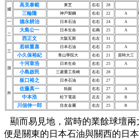
高見泰範
東芝
右右
28
捕
三輪隆
神戶製鋼
右右
22
A
德永耕治
一
日本石油
右右
24
A
大島公一
日本生命
右兩
25
A
二
西正文
大阪瓦斯
右左
31
若林重喜
日本石油
右右
25
A
三
小久保裕紀
青山學院大
右右
21
當時大三
十河章浩
日本生命
右右
25
A
游
小島啟民
三菱重工長崎
右右
28
板口裕之
日本石油
右右
27
佐藤真一
拓銀
右右
27
A
外
中本浩
松下電器
左左
26
B
川佃伸一郎
住友金屬
右左
25
B
顯而易見地，當時的業餘球壇兩
便是關東的日本石油與關西的日本